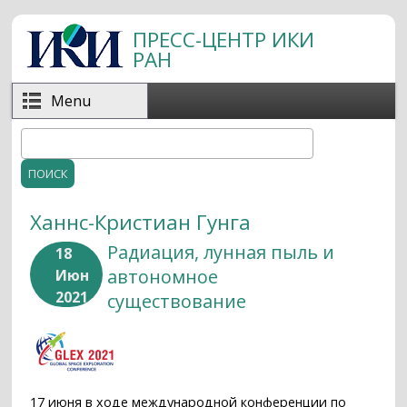
Перейти к основному содержанию
ПРЕСС-ЦЕНТР ИКИ
РАН
Menu
Поиск
Форма поиска
Ханнс-Кристиан Гунга
Радиация, лунная пыль и
18
автономное
Июн
2021
существование
17 июня в ходе международной конференции по