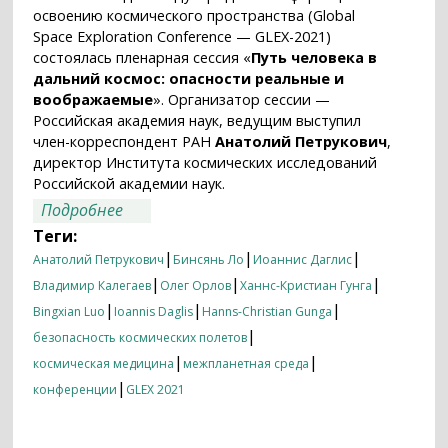
освоению космического пространства (Global
Space Exploration Conference — GLEX-2021)
состоялась пленарная сессия «
Путь человека в
дальний космос: опасности реальные и
воображаемые
». Организатор сессии —
Российская академия наук, ведущим выступил
член-корреспондент РАН
Анатолий Петрукович
,
директор Института космических исследований
Российской академии наук.
о Радиация, лунная пыль и автономное
Подробнее
существование
Теги:
|
|
|
Анатолий Петрукович
Бинсянь Ло
Иоаннис Даглис
|
|
|
Владимир Калегаев
Олег Орлов
Ханнс-Кристиан Гунга
|
|
|
Bingxian Luo
Ioannis Daglis
Hanns-Christian Gunga
|
безопасность космических полетов
|
|
космическая медицина
межпланетная среда
|
конференции
GLEX 2021