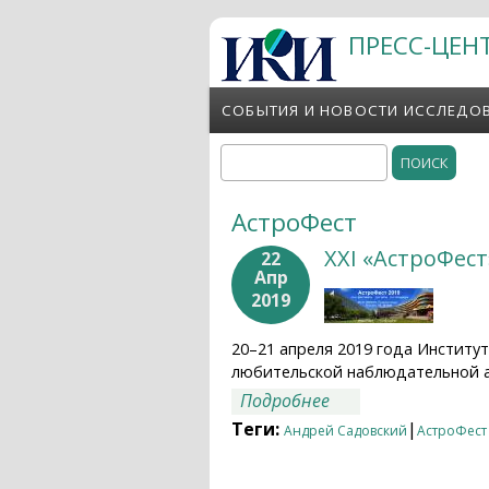
Перейти к основному содержанию
ПРЕСС-ЦЕН
СОБЫТИЯ И НОВОСТИ ИССЛЕДО
Поиск
Форма поиска
АстроФест
XXI «АстроФес
22
Апр
2019
20–21 апреля 2019 года Институ
любительской наблюдательной 
о XXI «АстроФест»
Подробнее
Теги:
|
Андрей Садовский
АстроФест