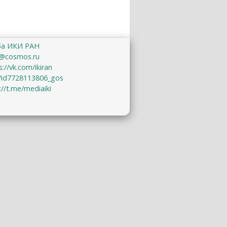
ба ИКИ РАН
@cosmos.ru
s://vk.com/ikiran
u/id7728113806_gos
://t.me/mediaiki