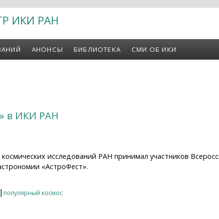
ТР ИКИ РАН
ВАНИЙ
АНОНСЫ
БИБЛИОТЕКА
СМИ ОБ ИКИ
т» в ИКИ РАН
т космических исследований РАН принимал участников Всерос
астрономии «АстроФест».
 в ИКИ РАН
|
популярный космос