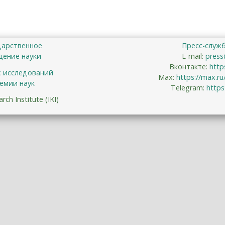
дарственное
Пресс-служ
ение науки
E-mail:
press
Вконтакте:
http
х исследований
Max:
https://max.r
емии наук
Telegram:
https
ch Institute (IKI)