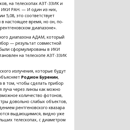
ков, на телескопах АЗТ-33ИК и
 ИКИ РАН. — И один из них,
и 5,08, это соответствует
 в настоящее время, но он, по-
 рентгеновском диапазоне».
ного диапазона АДАМ, который
рибор — результат совместной
а были сформулированы в ИКИ
тановлен на телескопе АЗТ-33ИК
ского излучения, которые будут
 объясняет
Родион Буренин
,
 в том, чтобы сделать прибор
 луча через линзы как можно
озможное количество фотонов,
ктры довольно слабых объектов,
ением рентгеновского квазара
ляются выдающимися, видно уже
ольших телескопах, с диаметром