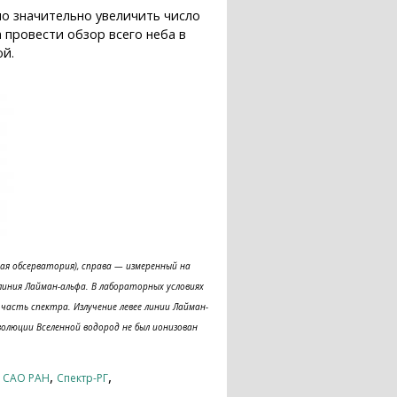
но значительно увеличить число
 провести обзор всего неба в
ой.
ая обсерватория), справа — измеренный на
 линия Лайман-альфа. В лабораторных условиях
часть спектра. Излучение левее линии Лайман-
олюции Вселенной водород не был ионизован
,
,
,
САО РАН
Спектр-РГ