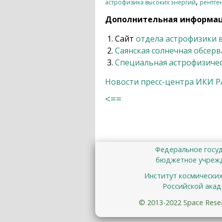
,
астрофизика высоких энергий
рентге
Дополнительная информа
Сайт
отдела астрофизики 
Саянская солнечная обсер
Специальная астрофизичес
Новости пресс-центра ИКИ 
<==
Федеральное госу
бюджетное учрежд
Институт космически
Российской акад
© 2013-2022 Space Resear