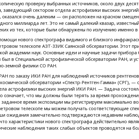
копическую проверку выбранных источников, около двух десят
в
, заведующий сектором отдела астрофизики высоких энергий
, оказался очень далеким — он расположен на красном смещени
дного миллиарда лет. Это не самый далекий квазар, известный
ких из тех, которые были обнаружены по излучению именно в
 помощи нового спектрографа видимого и близкого инфракрас
метровом телескопе АЗТ-33ИК Саянской обсерватории. Этот п
ской академии наук. Основные идеи и научные задачи прибор
н был в Специальной астрофизической обсерватории РАН, и ус
но-земной физики СО РАН.
РАН по заказу ИКИ РАН для наблюдений источников рентгенов
 космической обсерватории «Спектр-Рентген-Гамма» (СРГ), —
ла астрофизики высоких энергий ИКИ РАН. — Задача состояла
 означает, что мы должны были терять за время прохождения
а заданное время экспозиции мы регистрируем максимально в
-метровом телескопе мы можем получать соответствующие спе
аши ожидания замечательно подтверждаются недавним наблюд
, что характеристики нового спектрографа действительно яв
пические наблюдения таких слабых объектов проводятся на б