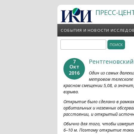
Перейти к основному содержанию
ПРЕСС-ЦЕН
СОБЫТИЯ И НОВОСТИ ИССЛЕДО
Поиск
Форма поиска
Рентгеновский
7
Окт
2016
Один из самых далек
метровом телескопе 
красном смещении 5,08, а значит
взрыва.
Открытие было сделано в рамках
орбитальных и наземных обсерва
расстоянии, и открытый источни
Обычно для того, чтобы измери
6–10 м. Поэтому открытие таког