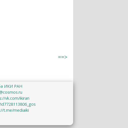
==>
ба ИКИ РАН
@cosmos.ru
s://vk.com/ikiran
u/id7728113806_gos
://t.me/mediaiki