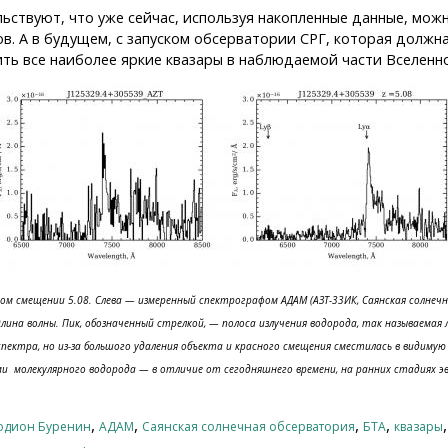
ьствуют, что уже сейчас, используя накопленные данные, мож
в. А в будущем, с запуском обсерватории СРГ, которая должна
ить все наиболее яркие квазары в наблюдаемой части Вселенн
ом смещении 5.08. Слева — измеренный спектрографом АДАМ (АЗТ-33ИК, Саянская солнечн
лина волны. Пик, обозначенный стрелкой, — полоса излучения водорода, так называемая
ектра, но из-за большого удаления объекта и красного смещения сместилась в видимую 
 молекулярного водорода — в отличие от сегодняшнего времени, на ранних стадиях эв
,
,
,
,
одион Буренин
АДАМ
Саянская солнечная обсерватория
БТА
квазары