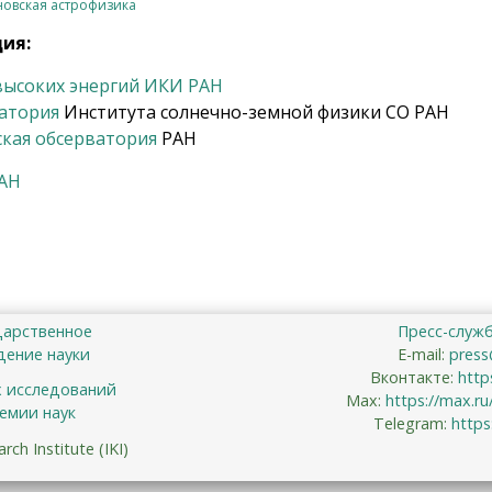
новская астрофизика
ция:
высоких энергий ИКИ РАН
ватория
Института солнечно-земной физики СО РАН
кая обсерватория
РАН
РАН
дарственное
Пресс-служ
ение науки
E-mail:
press
Вконтакте:
http
х исследований
Max:
https://max.r
емии наук
Telegram:
https
ch Institute (IKI)