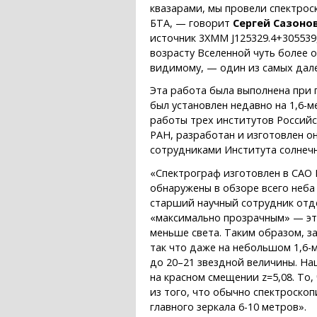
квазарами, мы провели спектрос
БТА, — говорит
Сергей Сазоно
источник 3XMM J125329.4+305539
возрасту Вселенной чуть более о
видимому, — один из самых дале
Эта работа была выполнена при
был установлен недавно на 1,6-
работы трех институтов Россий
РАН, разработан и изготовлен о
сотрудниками Института солнеч
«Спектрограф изготовлен в САО 
обнаружены в обзоре всего неба
старший научный сотрудник отде
«максимально прозрачным» — это
меньше света. Таким образом, з
так что даже на небольшом 1,6
до 20–21 звездной величины. Н
на красном смещении z=5,08. То
из того, что обычно спектроско
главного зеркала 6-10 метров».