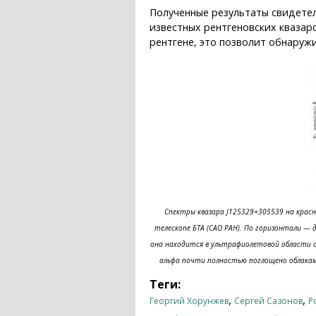
Полученные результаты свидетел
известных рентгеновских квазаро
рентгене, это позволит обнаруж
Спектры квазара J125329+305539 на красн
телескопе БТА (САО РАН). По горизонтали — д
она находится в ультрафиолетовой области сп
альфа почти полностью поглощено облаками
Теги:
,
,
Георгий Хорунжев
Сергей Сазонов
Р