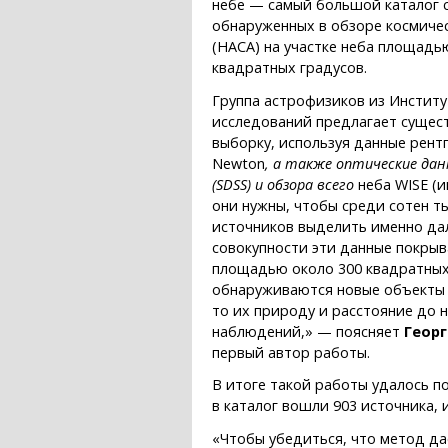
небе — самый большой каталог 
обнаруженных в обзоре космиче
(НАСА) на участке неба площадью
квадратных градусов.
Группа астрофизиков из Институ
исследований предлагает сущес
выборку, используя данные рент
Newton
, а также оптические дан
(SDSS) и обзора всего
неба WISE (
они нужны, чтобы среди сотен т
источников выделить именно дал
совокупности эти данные покры
площадью около 300 квадратных 
обнаруживаются новые объекты 
то их природу и расстояние до
наблюдений,» — поясняет
Геор
первый автор работы.
В итоге такой работы удалось п
в каталог вошли 903 источника,
«Чтобы убедиться, что метод д