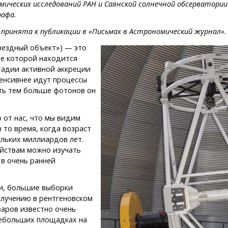
ических исследований РАН и Саянской солнечной обсерватори
рафа.
ринята к публикации в «Письмах в Астрономический журнал».
вездный объект») — это
ре которой находится
тадии активной аккреции
енсивнее идут процессы
сть тем больше фотонов он
 от нас, что мы видим
 то время, когда возраст
ольких миллиардов лет.
йствам можно изучать
в очень ранней
ти, большие выборки
злучению в рентгеновском
заров известно очень
небольших площадках на