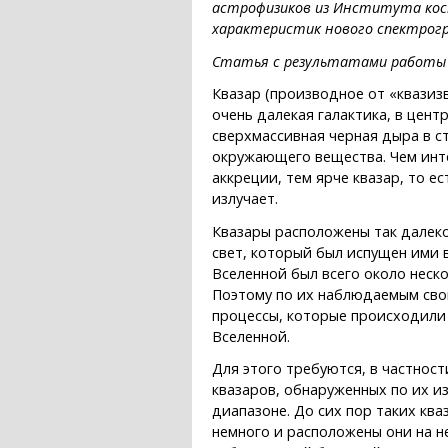
астрофизиков из Института косм
характеристик нового спектрог
Статья с результатами работы п
Квазар (производное от «квазиз
очень далекая галактика, в цент
сверхмассивная черная дыра в с
окружающего вещества. Чем инт
аккреции, тем ярче квазар, то е
излучает.
Квазары расположены так далеко
свет, который был испущен ими в
Вселенной был всего около неск
Поэтому по их наблюдаемым сво
процессы, которые происходили 
Вселенной.
Для этого требуются, в частнос
квазаров, обнаруженных по их и
диапазоне. До сих пор таких ква
немного и расположены они на 