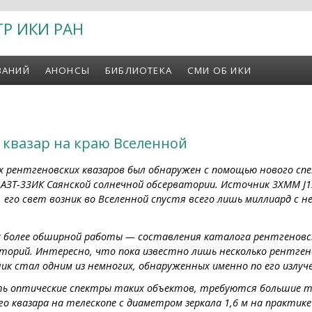
ТР ИКИ РАН
ВАНИЙ
АНОНСЫ
БИБЛИОТЕКА
СМИ ОБ ИКИ
 квазар на краю Вселенной
их рентгеновских квазаров был обнаружен с помощью нового сп
АЗТ-33ИК Саянской солнечной обсерватории. Источник 3XMM J1
, его свет возник во Вселенной спустя всего лишь миллиард с 
 более обширной работы — составления каталога рентгеновск
торий. Интересно, что пока известно лишь несколько рентген
к стал одним из немногих, обнаруженных именно по его излуч
ть оптические спектры таких объектов, требуются большие т
о квазара на телескопе с диаметром зеркала 1,6 м на практик