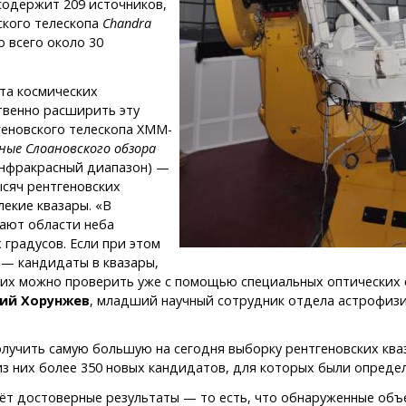
содержит 209 источников,
ского телескопа
Chandra
 всего около 30
та космических
твенно расширить эту
геновского телескопа XMM-
ные Слоановского обзора
инфракрасный диапазон) —
ысяч рентгеновских
екие квазары. «В
вают области неба
градусов. Если при этом
— кандидаты в квазары,
 них можно проверить уже с помощью специальных оптических
гий Хорунжев
, младший научный сотрудник отдела астрофизи
олучить самую большую на сегодня выборку рентгеновских ква
 из них более 350 новых кандидатов, для которых были опред
аёт достоверные результаты — то есть, что обнаруженные об