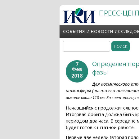
Перейти к основному содержанию
ПРЕСС-ЦЕН
СОБЫТИЯ И НОВОСТИ ИССЛЕДО
Поиск
Форма поиска
Определен пор
7
Фев
фазы
2018
Для космического ап
атмосферы (часто его называют
высоте около 110 км. За счет этого,
Начавшийся с продолжительности
Итоговая орбита должна быть кр
периодом два часа. В середине 
будет готов к штатной работе.
Первые две недели (вторая поло