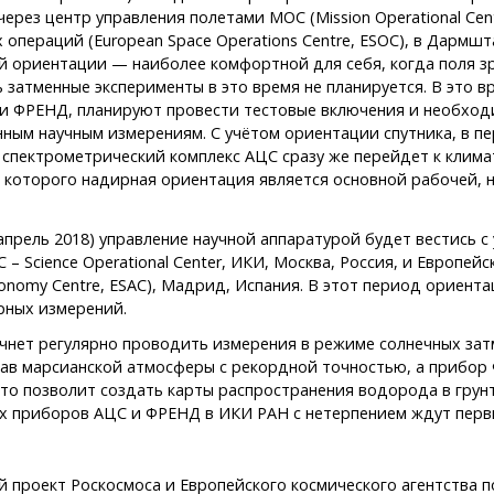
ерез центр управления полетами MOC (Mission Operational Cent
операций (European Space Operations Centre, ESOC), в Дармшт
й ориентации — наиболее комфортной для себя, когда поля зр
 затменные эксперименты в это время не планируется. В это в
и ФРЕНД, планируют провести тестовые включения и необходи
нным научным измерениям. С учётом ориентации спутника, в 
 спектрометрический комплекс АЦС сразу же перейдет к клим
 которого надирная ориентация является основной рабочей, 
прель 2018) управление научной аппаратурой будет вестись с
 – Science Operational Center, ИКИ, Москва, Россия, и Европей
ronomy Centre, ESAC), Мадрид, Испания. В этот период ориент
рных измерений.
ачнет регулярно проводить измерения в режиме солнечных затм
тав марсианской атмосферы с рекордной точностью, а прибо
что позволит создать карты распространения водорода в гру
х приборов АЦС и ФРЕНД в ИКИ РАН с нетерпением ждут перв
проект Роскосмоса и Европейского космического агентства п