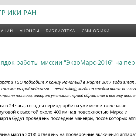
ТР ИКИ РАН
ВАНИЙ
АНОНСЫ
БИБЛИОТЕКА
СМИ ОБ ИКИ
ядок работы миссии "ЭкзоМарс-2016" на пе
парата TGO подходит к концу начатый в марте 2017 года эта
 также «аэробрейкинг
»
— aerobraking), когда на каждом витке он сле
 не тратя топливо, аппарат уменьшал период обращения и высоту апоц
 в 24 часа, сегодня период орбиты уже менее трёх часов.
уговой с высотой около 400 км над поверхностью Марса и
марта будут проведены последние маневры, после которых ап
вина марта 2018) отведены на проверочные включения аппара