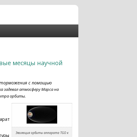
рвые месяцы научной
п торможения с помощью
гка задевал атмосферу Марса на
ентра орбиты.
парат
Эволюция орбиты аппарата TGO к
туры