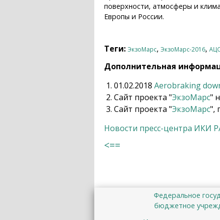
поверхности, атмосферы и клима
Европы и России.
Теги:
,
,
ЭкзоМарс
ЭкзоМарс-2016
АЦ
Дополнительная информа
01.02.2018
Aerobraking dow
Сайт проекта "
ЭкзоМарс
" 
Сайт проекта "
ЭкзоМарс
",
Новости пресс-центра ИКИ 
<==
Федеральное госу
бюджетное учрежд