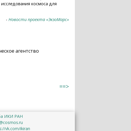
п исследования космоса для
-
Новости проекта «ЭкзоМарс»
ческое агентство
==>
ба ИКИ РАН
@cosmos.ru
s://vk.com/ikiran