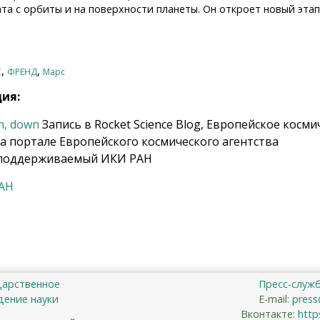
та с орбиты и на поверхности планеты. Он откроет новый эта
,
,
С
ФРЕНД
Марс
ция:
n, down
Запись в Rocket Science Blog, Европейское косми
на портале Европейского космического агентства
 поддерживаемый ИКИ РАН
РАН
дарственное
Пресс-служ
ение науки
E-mail:
press
Вконтакте:
http