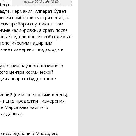
марту 2018 года (с) ESA
er) в
адте, Германия. Аппарат будет
ения приборов смотрят вниз, на
ремя приборы спутника, в том
мые калибровки, а сразу после
первые недели после необходимых
атологическим надирным
начнёт измерения водорода в
 участием научного наземного
ского центра космической
ация аппарата будет также
ений (не менее восьми в день),
р ФРЕНД продолжит измерения
нте Марса высочайшего
ых данных.
о исследованию Марса, его