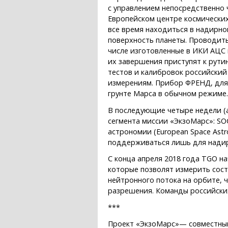
с управлением непосредственно ч
Европейском центре космических 
все время находиться в надирно
поверхность планеты. Проводить
числе изготовленные в ИКИ АЦС 
их завершения приступят к рути
тестов и калибровок российский
измерениям. Прибор ФРЕНД, для
грунте Марса в обычном режиме.
В последующие четыре недели (а
сегмента миссии «ЭкзоМарс»: SOC
астрономии (European Space Ast
поддерживаться лишь для нади
С конца апреля 2018 года TGO н
которые позволят измерить сос
нейтронного потока на орбите, 
разрешения. Команды российски
***
Проект «ЭкзоМарс»— совместный 