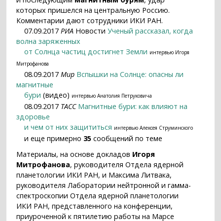
которых пришелся на центральную Россию.
Комментарии дают сотрудники ИКИ РАН.
07.09.2017
РИА
Новости
Ученый рассказал, когда
волна заряженных
от Солнца частиц достигнет Земли
интервью Игоря
Митрофанова
08.09.2017
Мир
Вспышки на Солнце: опасны ли
магнитные
бури
(видео)
интервью Анатолия Петруковича
08.09.2017
ТАСС
Магнитные бури: как влияют на
здоровье
и чем от них защититься
интервью Алексея Струминского
и еще примерно
35
сообщений по теме
Материалы, на основе докладов
Игоря
Митрофанова
, руководителя Отдела ядерной
планетологии ИКИ РАН, и Максима Литвака,
руководителя Лаборатории нейтронной и гамма-
спектроскопии Отдела ядерной планетологии
ИКИ РАН, представленного на конференции,
приуроченной к пятилетию работы на Марсе