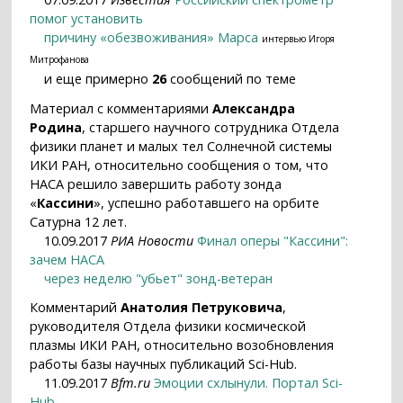
помог установить
причину «обезвоживания» Марса
интервью Игоря
Митрофанова
и еще примерно
26
сообщений по теме
Материал с комментариями
Александра
Родина
, старшего научного сотрудника Отдела
физики планет и малых тел Солнечной системы
ИКИ РАН, относительно сообщения о том, что
НАСА решило завершить работу зонда
«
Кассини
», успешно работавшего на орбите
Сатурна 12 лет.
10.09.2017
РИА Новости
Финал оперы "Кассини":
зачем НАСА
через неделю "убьет" зонд-ветеран
Комментарий
Анатолия Петруковича
,
руководителя Отдела физики космической
плазмы ИКИ РАН, относительно возобновления
работы базы научных публикаций Sci-Hub.
11.09.2017
Bfm.ru
Эмоции схлынули. Портал Sci-
Hub