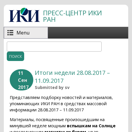
Перейти к основному содержанию
ПРЕСС-ЦЕНТР ИКИ
РАН
Menu
Поиск
Форма поиска
Итоги недели 28.08.2017 –
11
11.09.2017
Сен
2017
Submitted by
sv
Представляем подборку новостей и материалов,
упоминающих ИКИ РАН в средствах массовой
информации 28.08.2017 – 11.09.2017
Материалы, посвященные произошедшим на
минувшей неделе мощным
вспышкам на Солнце
и последующим
магнитным бурям
, удар