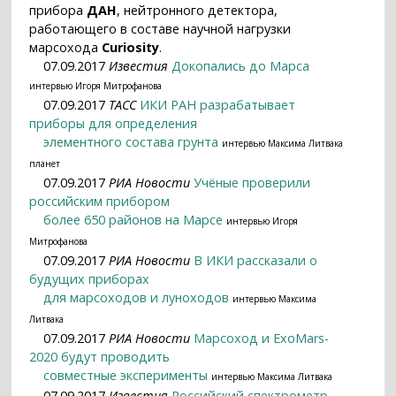
прибора
ДАН
, нейтронного детектора,
работающего в составе научной нагрузки
марсохода
Curiosity
.
07.09.2017
Известия
Докопались до Марса
интервью Игоря Митрофанова
07.09.2017
ТАСС
ИКИ РАН разрабатывает
приборы для определения
элементного состава грунта
интервью Максима Литвака
планет
07.09.2017
РИА Новости
Учёные проверили
российским прибором
более 650 районов на Марсе
интервью Игоря
Митрофанова
07.09.2017
РИА Новости
В ИКИ рассказали о
будущих приборах
для марсоходов и луноходов
интервью Максима
Литвака
07.09.2017
РИА Новости
Марсоход и ExoMars-
2020 будут проводить
совместные эксперименты
интервью Максима Литвака
07.09.2017
Известия
Российский спектрометр