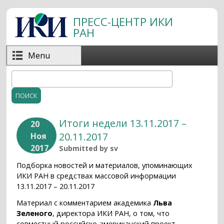
Перейти к основному содержанию
ПРЕСС-ЦЕНТР ИКИ
РАН
Menu
Поиск
Форма поиска
Итоги недели 13.11.2017 –
20
20.11.2017
Ноя
2017
Submitted by
sv
Подборка новостей и материалов, упоминающих
ИКИ РАН в средствах массовой информации
13.11.2017 – 20.11.2017
Материал с комментарием академика
Льва
Зеленого
, директора ИКИ РАН, о том, что
совместный российско-американский проект