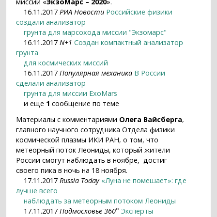
миссии «
ЭкзоМарс – 2020
».
16.11.2017
РИА Новости
Российские физики
создали анализатор
грунта для марсохода миссии "Экзомарс"
16.11.2017
N+1
Создан компактный анализатор
грунта
для космических миссий
16.11.2017
Популярная механика
В России
сделали анализатор
грунта для миссии ExoMars
и еще
1
сообщение по теме
Материалы с комментариями
Олега Вайсберга
,
главного научного сотрудника Отдела физики
космической плазмы ИКИ РАН, о том, что
метеорный поток Леониды, который жители
России смогут наблюдать в ноябре, достиг
своего пика в ночь на 18 ноября.
17.11.2017
Russia Today
«Луна не помешает»: где
лучше всего
наблюдать за метеорным потоком Леониды
○
17.11.2017
Подмосковье 360
Эксперты