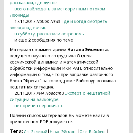
рассказали, где лучше
всего наблюдать за метеоритным потоком
Леониды
17.11.2017
Nation News
Где и когда смотреть
звездопад ночью
в субботу, рассказали астрономы
и еще
2
сообщения по теме
Материал с комментарием
Натана Эйсмонта
,
ведущего научного сотрудника Отдела
космической динамики и математической
обработки информации ИКИ РАН, относительно
информации о том, что при заправке разгонного
блока "Фрегат" на космодроме Байконур возникла
нештатная ситуация.
20.11.2017
РИА Новости
Эксперт о нештатной
ситуации на Байконуре:
нет причин нервничать
Полный список материалов Вы можете найти в
приложенном PDF-документе.
Теги:
|
|
|
Лев Зеленый
Натан Эйсмонт
Олег Вайсберг