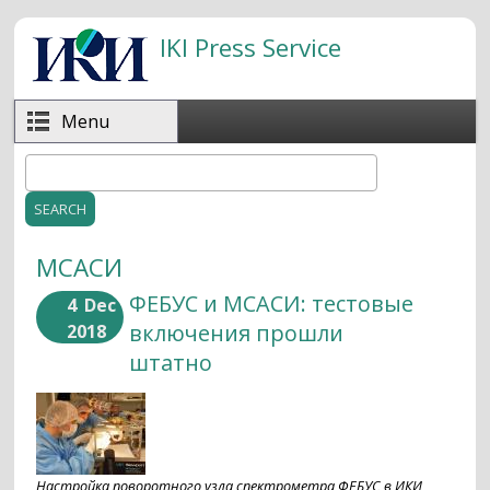
Skip to main content
IKI Press Service
Menu
Search
Search form
МСАСИ
ФЕБУС и МСАСИ: тестовые
4
Dec
включения прошли
2018
штатно
Настройка поворотного узла спектрометра ФЕБУС в ИКИ