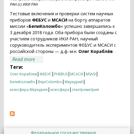
РАН (с) ИКИ РАН
Тестовые включения и проверки систем научных
приборов
ФЕБУС
и
МСАСИ
на борту аппаратов
миссии «
БепиКоломбо
» успешно завершились к
3 декабря 2018 года. Оба прибора были созданы с
участием сотрудников ИКИ РАН, научный
соруководитель экспериментов ФЕБУС и МСАСИ с
российской стороны — д.ф.-м.н.
Олег Кораблёв
.
about ФЕБУС и МСАСИ: тестовые
Read more
включения прошли штатно
Теги:
|
|
|
|
|
Олег Кораблев
ФЕБУС
PHEBUS
МСАСИ
MSASI
|
|
|
БепиКоломбо
BepiColombo
Меркурий
|
|
экзосфера Меркурия
экзосфера
спектрометрия
Федеральное государственное