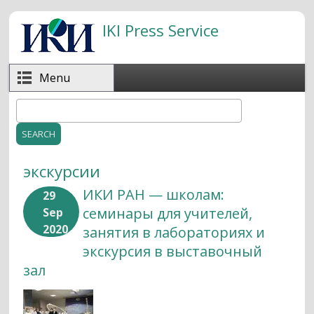
Skip to main content
IKI Press Service
Menu
Search
Search form
экскурсии
ИКИ РАН — школам:
29
семинары для учителей,
Sep
2020
занятия в лабораториях и
экскурсия в выставочный
зал