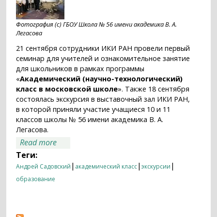
Фотография (с) ГБОУ Школа № 56 имени академика В. А.
Легасова
21 сентября сотрудники ИКИ РАН провели первый
семинар для учителей и ознакомительное занятие
для школьников в рамках программы
«
Академический (научно-технологический)
класс в московской школе
». Также 18 сентября
состоялась экскурсия в выставочный зал ИКИ РАН,
в которой приняли участие учащиеся 10 и 11
классов школы № 56 имени академика В. А.
Легасова.
about ИКИ РАН — школам: семинары для
Read more
учителей, занятия в лабораториях и
Теги:
экскурсия в выставочный зал
|
|
|
Андрей Садовский
академический класс
экскурсии
образование