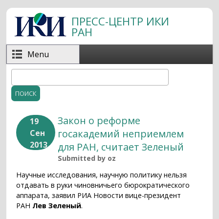
Перейти к основному содержанию
ПРЕСС-ЦЕНТР ИКИ
РАН
Menu
Поиск
Форма поиска
Закон о реформе
19
госакадемий неприемлем
Сен
2013
для РАН, считает Зеленый
Submitted by
oz
Научные исследования, научную политику нельзя
отдавать в руки чиновничьего бюрократического
аппарата, заявил РИА Новости вице-президент
РАН
Лев Зеленый
.