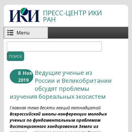
Перейти к основному содержанию
ПРЕСС-ЦЕНТР ИКИ
РАН
Menu
Поиск
Форма поиска
Ведущие ученые из
8
Ноя
России и Великобритании
2019
обсудят проблемы
изучения бореальных экосистем
Главная тема десяти лекций пятнадцатой
Всероссийской школы-конференции молодых
ученых по фундаментальным проблемам
дистанционного зондирования Земли из