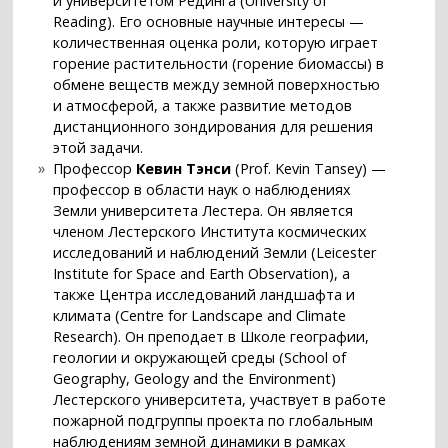
и университетом Рединга (University of
Reading). Его основные научные интересы —
количественная оценка роли, которую играет
горение растительности (горение биомассы) в
обмене веществ между земной поверхностью
и атмосферой, а также развитие методов
дистанционного зондирования для решения
этой задачи.
Профессор
Кевин Тэнси
(Prof. Kevin Tansey) —
профессор в области наук о наблюдениях
Земли университета Лестера. Он является
членом Лестерского Института космических
исследований и наблюдений Земли (Leicester
Institute for Space and Earth Observation), а
также Центра исследований ландшафта и
климата (Centre for Landscape and Climate
Research). Он преподает в Школе географии,
геологии и окружающей среды (School of
Geography, Geology and the Environment)
Лестерского университета, участвует в работе
пожарной подгруппы проекта по глобальным
наблюдениям земной динамики в рамках