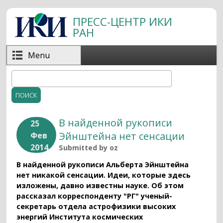
Перейти к основному содержанию
ПРЕСС-ЦЕНТР ИКИ
РАН
Menu
Поиск
Форма поиска
В найденной рукописи
25
Эйнштейна нет сенсации
Фев
2014
Submitted by
oz
В найденной рукописи Альберта Эйнштейна
нет никакой сенсации. Идеи, которые здесь
изложены, давно известны науке. Об этом
рассказал корреспонденту "РГ" ученый-
секретарь отдела астрофизики высоких
энергий Института космических