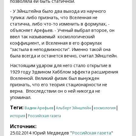
позволяла ей быть статичной.
- У Эйнштейна было два выхода из научного
тупика: либо признать, что Вселенная не
статична, либо что-то изменить в формулах, -
объясняет Арефьев. - Ученый выбрал второе, он
ввел так называемый космологический
коэффициент, и Вселенная в его формулах
"застыла в неподвижности". Именно такой она
была всегда и останется вечно, считал Эйнштейн.
Настоящим ударом для него стало открытие в
1929 году Эдвином Хабблом эффекта расширения
Вселенной. Великий физик был вынужден
признать, что его теория стационарности не
верна. Впоследствии он о ней никогда не
упоминал.
Теги:
|
|
|
Вадим Арефьев
Альберт Эйнштейн
космология
|
история
Российская газета
Источник:
25.02.2014 Юрий Медведев "
Российская газета
"