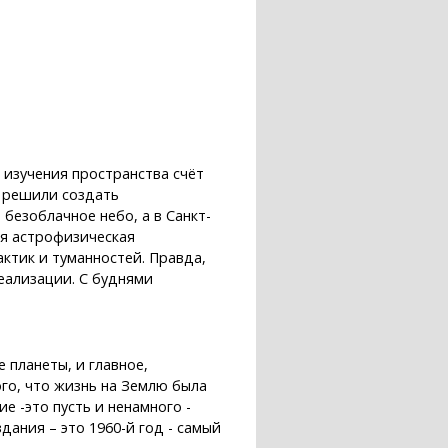
о изучения пространства счёт
и решили создать
безоблачное небо, а в Санкт-
ая астрофизическая
ктик и туманностей. Правда,
еализации. С буднями
 планеты, и главное,
ого, что жизнь на Землю была
е -это пусть и ненамного -
дания – это 1960-й год - самый