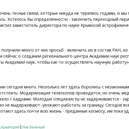
 очень тесные связи, которые никуда не терялись годами, и м
ось. Хотелось бы определенности - закончить переходный пери
тметил заместитель директора по науке Крымской астрофизич
получили много от них просьб - включить их в состав РАН, н
м сейчас о создании регионального центра Академии наук респ
ы Академии наук, чтобы как-то осуществлять научную работу»
и сегодня много. Несколько лет здесь боролись с незаконны
отстоять. Модернизация телескопов проводится, но очень ме
жело с кадрами. Молодые специалисты не задерживаются - зарп
о не выдерживают -уезжают работать за границу. Сегодня вс
ботают здесь почти всю жизнь - преданные космосу, им пока у
|
серватория
Лев Зеленый