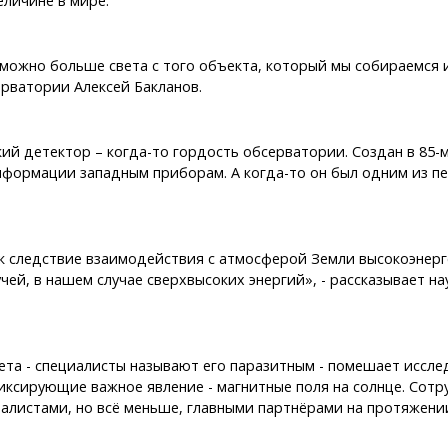
еличине в мире.
к можно больше света с того объекта, который мы собираемся 
рватории Алексей Бакланов.
ий детектор – когда-то гордость обсерватории. Создан в 85-м,
нформации западным приборам. А когда-то он был одним из п
к следствие взаимодействия с атмосферой Земли высокоэнерге
чей, в нашем случае сверхвысоких энергий», - рассказывает 
та - специалисты называют его паразитным - помешает исслед
иксирующие важное явление - магнитные поля на солнце. Сот
алистами, но всё меньше, главными партнёрами на протяжени