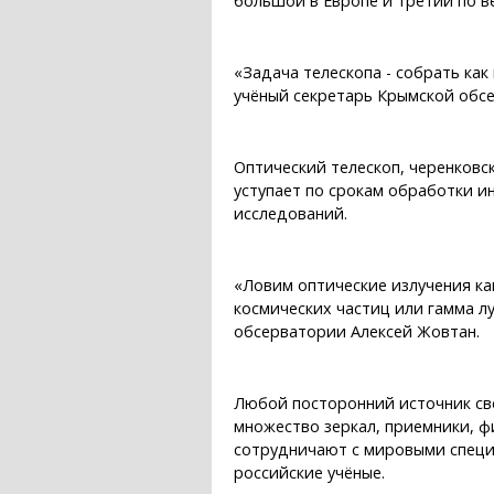
большой в Европе и третий по в
«Задача телескопа - собрать ка
учёный секретарь Крымской обсе
Оптический телескоп, черенковск
уступает по срокам обработки и
исследований.
«Ловим оптические излучения ка
космических частиц или гамма лу
обсерватории Алексей Жовтан.
Любой посторонний источник све
множество зеркал, приемники, ф
сотрудничают с мировыми специ
российские учёные.