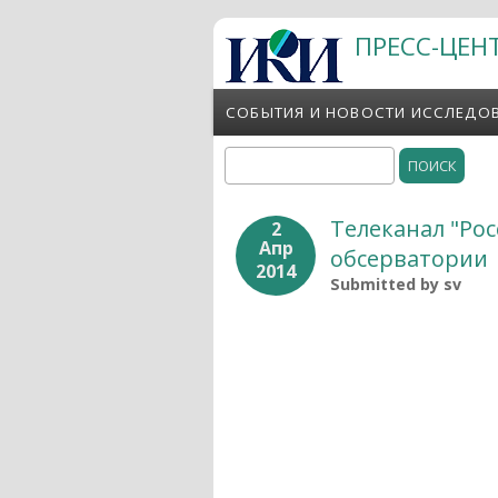
Перейти к основному содержанию
ПРЕСС-ЦЕН
СОБЫТИЯ И НОВОСТИ ИССЛЕДО
Поиск
Форма поиска
Телеканал "Ро
2
Апр
обсерватории
2014
Submitted by
sv