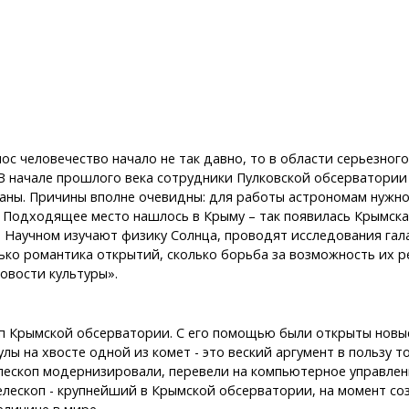
ос человечество начало не так давно, то в области серьезног
. В начале прошлого века сотрудники Пулковской обсерватори
аны. Причины вполне очевидны: для работы астрономам нужно 
. Подходящее место нашлось в Крыму – так появилась Крымск
е Научном изучают физику Солнца, проводят исследования гала
лько романтика открытий, сколько борьба за возможность их р
овости культуры».
п Крымской обсерватории. С его помощью были открыты новые
ы на хвосте одной из комет - это веский аргумент в пользу т
лескоп модернизировали, перевели на компьютерное управлени
лескоп - крупнейший в Крымской обсерватории, на момент соз