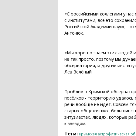
«С российскими коллегами у нас
с институтами, все это сохранил
Российской Академии наук», - о
Антонюк.
«Мы хорошо знаем этих людей и 
не так просто, поэтому мы думае
обсерватория, и другие институт
Лев Зелёный.
Проблем в Крымской обсерватори
посёлков - территорию удалось 
речи вообще не идёт. Совсем тя
старых общежитиях, большинств
энтузиастах, людях, которые ра
к звёздам.
Теги:
Крымская астрофизическая об