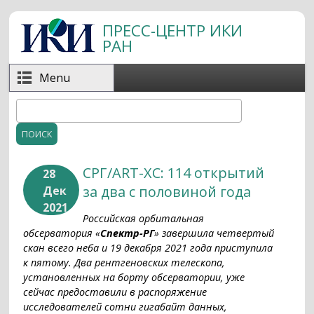
Перейти к основному содержанию
ПРЕСС-ЦЕНТР ИКИ
РАН
Menu
Поиск
Форма поиска
СРГ/ART-XC: 114 открытий
28
за два с половиной года
Дек
2021
Российская орбитальная
обсерватория «
Спектр-РГ
» завершила четвертый
скан всего неба и 19 декабря 2021 года приступила
к пятому. Два рентгеновских телескопа,
установленных на борту обсерватории, уже
сейчас предоставили в распоряжение
исследователей сотни гигабайт данных,