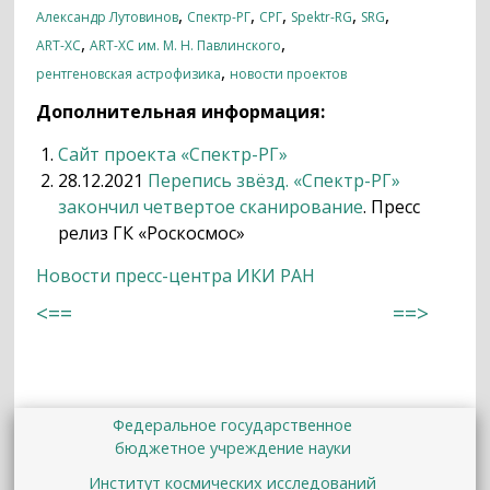
,
,
,
,
,
Александр Лутовинов
Спектр-РГ
СРГ
Spektr-RG
SRG
,
,
ART-XC
ART-XC им. М. Н. Павлинского
,
рентгеновская астрофизика
новости проектов
Дополнительная информация:
Сайт проекта «Спектр-РГ»
28.12.2021
Перепись звёзд. «Спектр-РГ»
закончил четвертое сканирование
. Пресс
релиз ГК «Роскосмос»
Новости пресс-центра ИКИ РАН
<==
==>
Федеральное государственное
бюджетное учреждение науки
Институт космических исследований