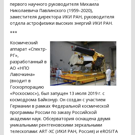
первого научного руководителя Михаила
Николаевича Павлинского (1959–2020),
заместителя директора ИКИ РАН, руководителя
отдела астрофизики высоких энергий ИКИ РАН.
***
Космический
аппарат «Спектр-
РГ»,
разработанный в
АО «НПО
Лавочкина»
(входит в
Госкорпорацию
«Роскосмос»), был запущен 13 июля 2019 г. с
космодрома Байконур. Он создан с участием
Германии в рамках Федеральной космической
программы России по заказу Российской
академии наук. Обсерватория оснащена двумя
уникальными рентгеновскими зеркальными
телескопами: ART-XC (ИКИ РАН, Россия) и eROSITA