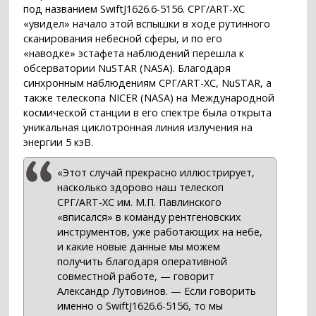
под названием SwiftJ1626.6-5156. СРГ/ART-XC
«увидел» начало этой вспышки в ходе рутинного
сканирования небесной сферы, и по его
«наводке» эстафета наблюдений перешла к
обсерватории NuSTAR (NASA). Благодаря
синхронным наблюдениям СРГ/ART-XC, NuSTAR, а
также телескопа NICER (NASA) на Международной
космической станции в его спектре была открыта
уникальная циклотронная линия излучения на
энергии 5 кэВ.
«Этот случай прекрасно иллюстрирует,
насколько здорово наш телескоп
СРГ/ART-XC им. М.П. Павлинского
«вписался» в команду рентгеновских
инструментов, уже работающих на небе,
и какие новые данные мы можем
получить благодаря оперативной
совместной работе, — говорит
Александр Лутовинов. — Если говорить
именно о SwiftJ1626.6-5156, то мы