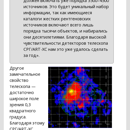
должен включать уже порядка 3500–4500
источников. Это будет уникальный набор
информации, так как имеющиеся
каталоги жестких рентгеновских
источников включают всего лишь
порядка тысячи объектов, и набирались
они десятилетиями. Благодаря высокой
чувствительности детекторов телескопа
СРГ/ART-XC нам это уже удалось сделать
за год».
Другое
замечательное
свойство
телескопа —
достаточно
широкое поле
зрения 0,3
квадратного
градуса.
Благодаря этому
СРГ/ART-XC