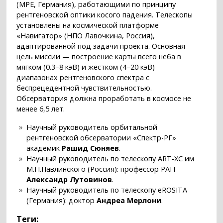
(MPE, Германия), работающими по принципу
рентгеновской оптики косого падения. Телескопы
установлены на космической платформе
«Навигатор» (НПО Лавочкина, Россия),
адаптированной под задачи проекта. Основная
цель миссии — построение карты всего неба в
мягком (0.3–8 кэВ) и жестком (4–20 кэВ)
диапазонах рентгеновского спектра с
беспрецедентной чувствительностью.
Обсерватория должна проработать в космосе не
менее 6,5 лет.
Научный руководитель орбитальной
рентгеновской обсерватории «Спектр-РГ»
академик
Рашид Сюняев
.
Научный руководитель по телескопу ART-XC им
М.Н.Павлинского (Россия): профессор РАН
Александр Лутовинов
.
Научный руководитель по телескопу eROSITA
(Германия): доктор
Андреа Мерлони
.
Теги: