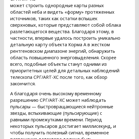
может строить однородные карты разных
областей неба и видеть «форму» протяженных
источников, таких как остатки вспышек
сверхновых, которые представляют собой облака
разлетающегося вещества. Благодаря этому, в
частности, впервые удалось построить уникально
детальную карту объекта Корма А в жестком
рентгеновском диапазоне энергий, обнаружить
область повышенного энерговыделения. Скорее
всего, подобные объекты станут одними из
приоритетных целей для детальных наблюдений
телескопа СРГ/ART-XC после того, как обзор
закончится.
А благодаря очень высокому временному
разрешению СРГ/ART-XC может наблюдать
пульсары — быстровращающиеся нейтронные
звезды, вспыхивающие (пульсирующие) с
равными промежутками времени. Период
некоторых пульсаров достигает миллисекунд, и
чтобы получить полезный сигнал, временное