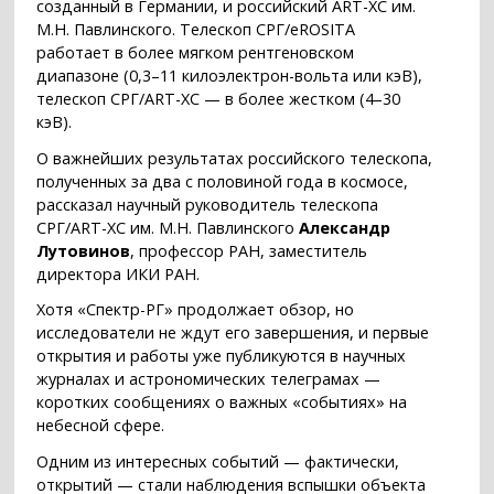
созданный в Германии, и российский ART-XC им.
М.Н. Павлинского. Телескоп СРГ/eROSITA
работает в более мягком рентгеновском
диапазоне (0,3–11 килоэлектрон-вольта или кэВ),
телескоп СРГ/ART-XC — в более жестком (4–30
кэВ).
О важнейших результатах российского телескопа,
полученных за два с половиной года в космосе,
рассказал научный руководитель телескопа
СРГ/ART-XC им. М.Н. Павлинского
Александр
Лутовинов
, профессор РАН, заместитель
директора ИКИ РАН.
Хотя «Спектр-РГ» продолжает обзор, но
исследователи не ждут его завершения, и первые
открытия и работы уже публикуются в научных
журналах и астрономических телеграмах —
коротких сообщениях о важных «событиях» на
небесной сфере.
Одним из интересных событий — фактически,
открытий — стали наблюдения вспышки объекта