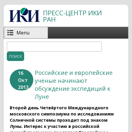
Перейти к основному содержанию
ПРЕСС-ЦЕНТР ИКИ
РАН
Menu
Поиск
Форма поиска
Российские и европейские
16
ученые начинают
Окт
2013
обсуждение экспедиций к
Луне
Второй день Четвёртого Международного
московского симпозиума по исследованиям
Солнечной системы проходит под знаком
Луны. Интерес к участию в российской