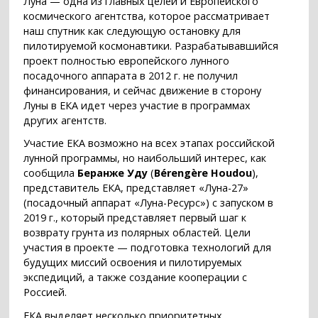
Луна — одна из главных целей и Европейского
космического агентства, которое рассматривает
наш спутник как следующую остановку для
пилотируемой космонавтики. Разрабатывавшийся
проект полностью европейского лунного
посадочного аппарата в 2012 г. не получил
финансирования, и сейчас движение в сторону
Луны в ЕКА идет через участие в программах
других агентств.
Участие ЕКА возможно на всех этапах российской
лунной программы, но наибольший интерес, как
сообщила
Беранже Уду
(
Bérengère Houdou
),
представитель ЕКА, представляет «Луна-27»
(посадочный аппарат «Луна-Ресурс») с запуском в
2019 г., который представляет первый шаг к
возврату грунта из полярных областей. Цели
участия в проекте — подготовка технологий для
будущих миссий освоения и пилотируемых
экспедиций, а также создание кооперации с
Россией.
ЕКА выделяет несколько приоритетных