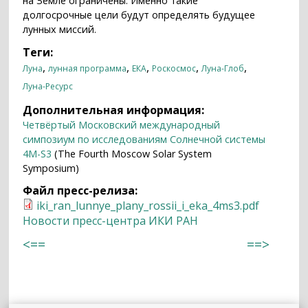
на Земле ограничены. Именно такие
долгосрочные цели будут определять будущее
лунных миссий.
Теги:
,
,
,
,
,
Луна
лунная программа
ЕКА
Роскосмос
Луна-Глоб
Луна-Ресурс
Дополнительная информация:
Четвёртый Московский международный
симпозиум по исследованиям Солнечной системы
4M-S3
(The Fourth Moscow Solar System
Symposium)
Файл пресс-релиза:
iki_ran_lunnye_plany_rossii_i_eka_4ms3.pdf
Новости пресс-центра ИКИ РАН
<==
==>