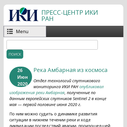
Перейти к основному содержанию
ПРЕСС-ЦЕНТР ИКИ
РАН
Menu
Поиск
Форма поиска
Река Амбарная из космоса
26
Июн
Отдел технологий спутникового
2020
мониторинга ИКИ РАН
опубликовал
изображения реки Амбарная
, полученные по
данным европейских спутников Sentinel 2 в конце
мая — первой половине июня 2020 г.
По ним можно судить о динамике развития
ситуации в нижнем течении реки и ходе
ликвидации последствий аварии, произошедшей