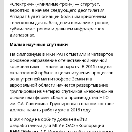
«Спектр-М» («Миллиме-трон») — стартует,
вероятно, в начале следующего десятилетия.
Аппарат будет оснащен большим криогенным
телескопом для наблюдения в миллиметровом,
субмиллиметровом и дальнем инфракрасном
диапазонах.
Малые научные спутники
На симпозиуме в ИКИ РАН отметили и четвертое
основное направление отечественной научной
космонавтики — малые аппараты. В 2015 году на
околоземной орбите в целях изучения процессов
во внутренней магнитосфере Земли и в
авроральной области начнется развертывание
группировки из четырех спутников «Резонанс» на
основе платформы «Карат» производства НПО
им. С.А. Лавочкина. Группировка в полном составе
должна начать работу уже в 2016 году.
В 2014 году на орбиту должен выйти
разработанный для МГУ в ОАО «Корпорация
ВНИИЭМ» им. А.Г. Иосифьяна на базе платформы