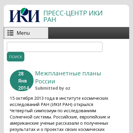
Перейти к основному содержанию
ПРЕСС-ЦЕНТР ИКИ
РАН
Menu
Поиск
Форма поиска
Межпланетные планы
28
России
Янв
2014
Submitted by
oz
15 октября 2013 года в институте космических
исследований РАН (ИКИ РАН) открылся
Четвертый симпозиум по исследованиям
Солнечной системы. Российские, европейские и
американские ученые рассказали о полученных
результатах и о проектах своих космических