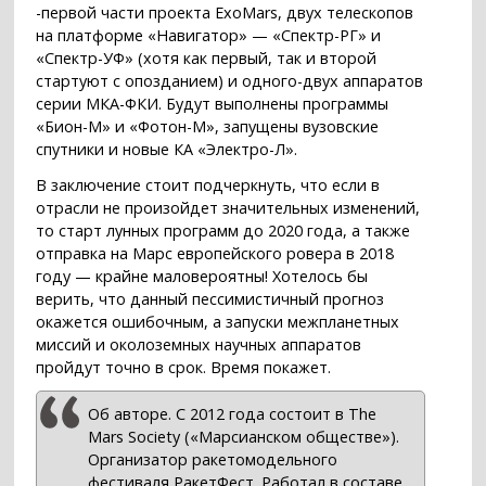
-первой части проекта ExoMars, двух телескопов
на платформе «Навигатор» — «Спектр-РГ» и
«Спектр-УФ» (хотя как первый, так и второй
стартуют с опозданием) и одного-двух аппаратов
серии МКА-ФКИ. Будут выполнены программы
«Бион-М» и «Фотон-М», запущены вузовские
спутники и новые КА «Электро-Л».
В заключение стоит подчеркнуть, что если в
отрасли не произойдет значительных изменений,
то старт лунных программ до 2020 года, а также
отправка на Марс европейского ровера в 2018
году — крайне маловероятны! Хотелось бы
верить, что данный пессимистичный прогноз
окажется ошибочным, а запуски межпланетных
миссий и околоземных научных аппаратов
пройдут точно в срок. Время покажет.
Об авторе. С 2012 года состоит в The
Mars Society («Марсианском обществе»).
Организатор ракетомодельного
фестиваля РакетФест. Работал в составе