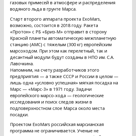
газовых примесей в атмосфере и распределения
водяного льда в грунте Марса.
Старт второго аппарата проекта ExoMars,
возможно, состоится в 2018 году. Ракета
«Протон» с РБ «Бриз-М» отправит в сторону
Красной планеты автоматическую межпланетную
станцию (АМС) с тяжелым (300 кг) европейским
марсоходом. При этом как перелетный, так и
десантный модули будут созданы в НПО им. С.А.
Лавочкина.
Напомним, на счету разработчиков этого
предприятия — а также СССР и России в целом —
лишь одна «условно успешная» мягкая посадка на
Марс — «Марс-3» в 1971 году. Задачи
европейского марсо-хода — геологические
исследования и поиск следов жизни в
подповерхностном слое Марса около места
посадки.
Проектом ExoMars российская марсианская
программа не ограничивается. Ученые не