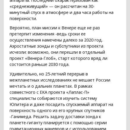
аппараты. Последний охарактеризован как
«среднеживущий» — он рассчитан на 30-
минутный спуск в атмосфере и два часа работы на
поверхности.
Вероятно, план миссии к Венере еще не раз
претерпит изменения -ведь сроки ее
осуществления намечены далеко за 2020 год.
Аэростатные зонды и субспутники из проекта
исчезли: возможно, они перешли в отдельный
проект «Венера-Глоб», старт которого вряд ли
состоится раньше 2030 года.
Удивительно, но 25-летний перерыв в
межпланетных исследованиях не мешает России
мечтать и о дальних планетах. В рамках
совместного с ЕКА проекта «Лаплас-П»
специалисты собираются изучить систему
Юпитера и даже посадить спускаемый аппарат на
поверхность одного из его крупных спутников
-Ганимеда. Решить задачу доставки зонда к
планете-гиганту планируется с помощью серии
гравитационных маневров и с использованием