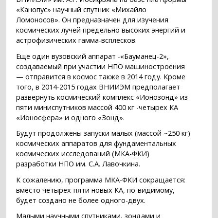
«Канопус» научный спутник «Михайло
Ломоносов». Он предназначен для изучения
космических лучей предельно высоких энергий и
астрофизических гамма-всплесков.
Еще один вузовский аппарат -«Бауманец-2»,
создаваемый при участии НПО машиностроения
— отправится в космос также в 2014 году. Кроме
того, в 2014-2015 годах ВНИИЭМ предполагает
развернуть космический комплекс «Ионозонд» из
пяти миниспутников массой 400 кг -четырех КА
«Ионосфера» и одного «Зонд».
Будут продолжены запуски малых (массой ~250 кг)
космических аппаратов для фундаментальных
космических исследований (МКА-ФКИ)
разработки НПО им. С.А. Лавочкина.
К сожалению, программа МКА-ФКИ сокращается:
вместо четырех-пяти новых КА, по-видимому,
будет создано не более одного-двух.
Малыми научными спутниками, зондами и