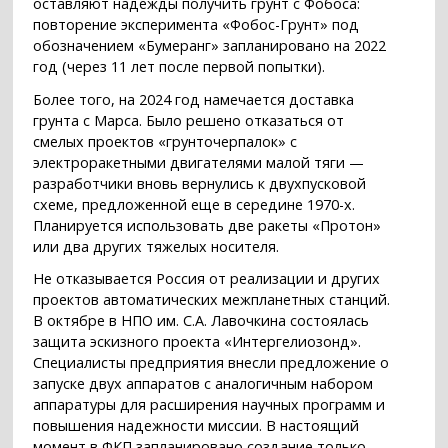
оставляют надежды получить грунт с Фобоса:
повторение эксперимента «Фобос-Грунт» под
обозначением «Бумеранг» запланировано на 2022
год (через 11 лет после первой попытки).
Более того, на 2024 год намечается доставка
грунта с Марса. Было решено отказаться от
смелых проектов «грунточерпалок» с
электроракетными двигателями малой тяги —
разработчики вновь вернулись к двухпусковой
схеме, предложенной еще в середине 1970-х.
Планируется использовать две ракеты «Протон»
или два других тяжелых носителя.
Не отказывается Россия от реализации и других
проектов автоматических межпланетных станций.
В октябре в НПО им. С.А. Лавочкина состоялась
защита эскизного проекта «Интергелиозонд».
Специалисты предприятия внесли предложение о
запуске двух аппаратов с аналогичным набором
аппаратуры для расширения научных программ и
повышения надежности миссии. В настоящий
момент в ФКП запланировано создание только