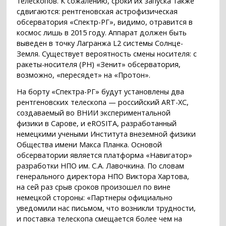
телескопов. К сожалению, сроки их запуска также
сдвигаются: рентгеновская астрофизическая
обсерватория «Спектр-РГ», видимо, отравится в
космос лишь в 2015 году. Аппарат должен быть
выведен в точку Лагранжа L2 системы Солнце-
Земля. Существует вероятность смены носителя: с
ракеты-носителя (РН) «Зенит» обсерватория,
возможно, «пересядет» на «Протон».
На борту «Спектра-РГ» будут установлены два
рентгеновских телескопа — российский ART-XC,
создаваемый во ВНИИ экспериментальной
физики в Сарове, и eROSITA, разработанный
немецкими учеными Института внеземной физики
Общества имени Макса Планка. Основой
обсерватории является платформа «Навигатор»
разработки НПО им. С.А. Лавочкина. По словам
генерального директора НПО Виктора Хартова,
на сей раз срыв сроков произошел по вине
немецкой стороны: «Партнеры официально
уведомили нас письмом, что возникли трудности,
и поставка телескопа смещается более чем на