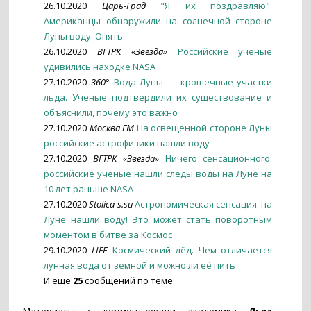
26.10.2020
Царь-Град
"Я их поздравляю":
Американцы обнаружили на солнечной стороне
Луны воду. Опять
26.10.2020
ВГТРК «Звезда»
Российские ученые
удивились находке NASA
27.10.2020
360°
Вода Луны — крошечные участки
льда. Ученые подтвердили их существование и
объяснили, почему это важно
27.10.2020
Москва FM
На освещенной стороне Луны
российские астрофизики нашли воду
27.10.2020
ВГТРК «Звезда»
Ничего сенсационного:
российские ученые нашли следы воды на Луне на
10 лет раньше NASA
27.10.2020
Stolica-s.su
Астрономическая сенсация: на
Луне нашли воду! Это может стать поворотным
моментом в битве за Космос
29.10.2020
LIFE
Космический лёд. Чем отличается
лунная вода от земной и можно ли её пить
И еще
25
сообщений по теме