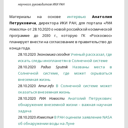
научного руководителя ИКИ РАН
Материалы на основе
интервью
Анатолия
Петруковича
, директора ИКИ РАН, для портала «
РИА
Новости
» от 28.10.2020 о новой российской космической
программе до 2030 г., которую ГК «Роскосмос»
планирует внести на согласование в правительство до
конца года.
28.10.2020
Экономика сегодня
Ученый рассказал, где
искать следы инопланетян в Солнечной системе
28.10.2020
Радио Sputnik
Названы места в
Солнечной системе, где может скрываться
внеземная жизнь
28.10.2020
Amur.info
В Солнечной системе может
оказаться внеземная жизнь
28.10.2020
РИА Новости
Анатолий Петрукович:
обнаружение внеземной жизни – важная научная
задача
28.10.2020
Известия
В РАН оценили заявление NASA
об обнаружении воды на Луне