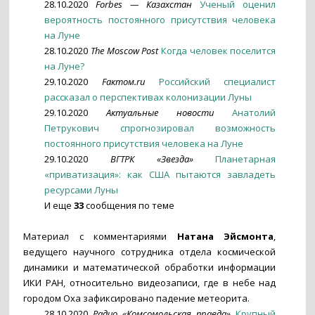
28.10.2020
Forbes — Казахстан
Ученый оценил
вероятность постоянного присутствия человека
на Луне
28.10.2020
The Moscow Post
Когда человек поселится
на Луне?
29.10.2020
Fактом.ru
Российский специалист
рассказал о перспективах колонизации Луны
29.10.2020
Актуальные новости
Анатолий
Петрукович спрогнозировал возможность
постоянного присутствия человека на Луне
29.10.2020
ВГТРК «Звезда»
Планетарная
«приватизация»: как США пытаются завладеть
ресурсами Луны
И еще
33
сообщения по теме
Материал с комментариями
Натана Эйсмонта
,
ведущего научного сотрудника отдела космической
динамики и математической обработки информации
ИКИ РАН, относительно видеозаписи, где в небе над
городом Оха зафиксировано падение метеорита.
28.10.2020
Радио «Комсомольская правда»
Крупный