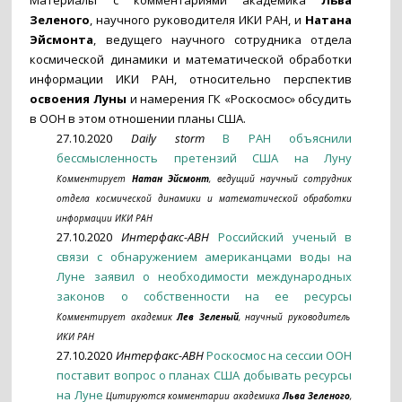
Материалы с комментариями академика
Льва
Зеленого
, научного руководителя ИКИ РАН, и
Натана
Эйсмонта
, ведущего научного сотрудника отдела
космической динамики и математической обработки
информации ИКИ РАН, относительно перспектив
освоения Луны
и намерения ГК «Роскосмос» обсудить
в ООН в этом отношении планы США.
27.10.2020
Daily storm
В РАН объяснили
бессмысленность претензий США на Луну
Комментирует
Натан Эйсмонт
, ведущий научный сотрудник
отдела космической динамики и математической обработки
информации ИКИ РАН
27.10.2020
Интерфакс-АВН
Российский ученый в
связи с обнаружением американцами воды на
Луне заявил о необходимости международных
законов о собственности на ее ресурсы
Комментирует академик
Лев Зеленый
, научный руководитель
ИКИ РАН
27.10.2020
Интерфакс-АВН
Роскосмос на сессии ООН
поставит вопрос о планах США добывать ресурсы
на Луне
Цитируются комментарии академика
Льва Зеленого
,