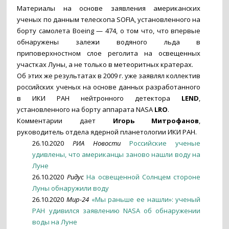
Материалы на основе заявления американских
ученых по данным телескопа SOFIA, установленного на
борту самолета Boeing — 474, о том что, что впервые
обнаружены залежи водяного льда в
приповерхностном слое реголита на освещенных
участках Луны, а не только в метеоритных кратерах.
Об этих же результатах в 2009 г. уже заявлял коллектив
российских ученых на основе данных разработанного
в ИКИ РАН нейтронного детектора
LEND
,
установленного на борту аппарата NASA
LRO
.
Комментарии дает
Игорь Митрофанов
,
руководитель отдела ядерной планетологии ИКИ РАН.
26.10.2020
РИА Новости
Российские ученые
удивлены, что американцы заново нашли воду на
Луне
26.10.2020
Ридус
На освещенной Солнцем стороне
Луны обнаружили воду
26.10.2020
Мир-24
«Мы раньше ее нашли»: ученый
РАН удивился заявлению NASA об обнаружении
воды на Луне