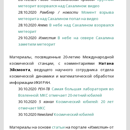
метеорит взорвался над Сахалином: видео
28.10.2020
Рамблер / новости
Момент взрыва
метеорита над Сахалином попал на видео
28.10.2020
Anews
В небе над Сахалином взорвался
метеорит
29.10.2020
Известия
В небе на севере Сахалина
заметили метеорит
Материалы, посвященные 20-летию Международной
космической станции, с комментариями
Натана
Эйсмонта
, ведущего научного сотрудника отдела
космической динамики и математической обработки
информации ИКИ РАН.
30.10.2020
РЕН-ТВ
Самая большая лаборатория во
Вселенной: МКС отмечает 20-летний юбилей
30.10.2020
5 канал
Космический юбилей: 20 лет
отмечает МКС
30.10.2020
Newsland
Космический юбилей
Материалы на основе
статьи
на портале «
Известия
» от