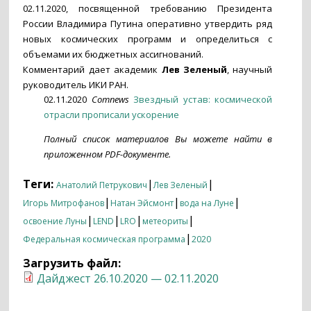
02.11.2020, посвященной требованию Президента
России Владимира Путина оперативно утвердить ряд
новых космических программ и определиться с
объемами их бюджетных ассигнований.
Комментарий дает академик
Лев Зеленый
, научный
руководитель ИКИ РАН.
02.11.2020
Comnews
Звездный устав: космической
отрасли прописали ускорение
Полный список материалов Вы можете найти в
приложенном PDF-документе.
Теги:
|
|
Анатолий Петрукович
Лев Зеленый
|
|
|
Игорь Митрофанов
Натан Эйсмонт
вода на Луне
|
|
|
|
освоение Луны
LEND
LRO
метеориты
|
Федеральная космическая программа
2020
Загрузить файл:
Дайджест 26.10.2020 — 02.11.2020