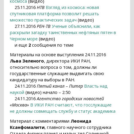
космоса
(видео)
25.11.2016
НТВ
Взгляд из космоса: новая
спутниковая платформа позволит решать
множество практических задач
(видео)
27.11.2016
РЕН-ТВ
Ученые объяснили, как
раскрыли загадку таинственных нефтяных пятен в
Черном море
(видео)
и еще
2
сообщения по теме
Материалы на основе выступления 24.11.2016
Льва Зеленого
, директора ИКИ РАН,
относительно вопроса о том, должны ли
государственные служащие выдвигать свою
кандидатуру на выборы в РАН.
24.11.2016
Пятый канал – Питер
Власть над
наукой
(видео) начало – 2:50
24.11.2016
Агентство городских новостей
«Москва»
В ИКИ РАН считают, что госслужащие
не должны совмещать службу и статус академика
Материал с комментариями
Леонида
Ксанфомалити
, главного научного сотрудника
Отдела физики планет и малых тел Солнечной