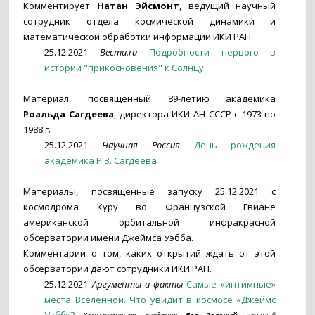
Комментирует
Натан Эйсмонт
, ведущий научный
сотрудник отдела космической динамики и
математической обработки информации ИКИ РАН.
25.12.2021
Вести.ru
Подробности первого в
истории "прикосновения" к Солнцу
Материал, посвященный 89-летию академика
Роальда Сагдеева
, директора ИКИ АН СССР с 1973 по
1988 г.
25.12.2021
Научная Россия
День рождения
академика Р.З. Сагдеева
Материалы, посвященные запуску 25.12.2021 с
космодрома Куру во Французской Гвиане
американской орбитальной инфракрасной
обсерватории имени Джеймса Уэбба.
Комментарии о том, каких открытий ждать от этой
обсерватории дают сотрудники ИКИ РАН.
25.12.2021
Аргументы и факты
Самые «интимные»
места Вселенной. Что увидит в космосе «Джеймс