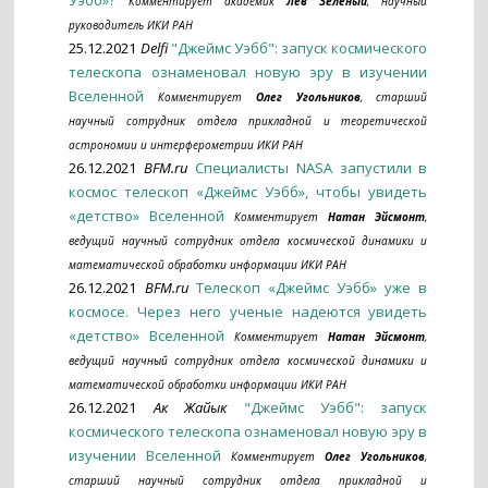
Уэбб»?
Комментирует академик
Лев Зеленый
, научный
руководитель ИКИ РАН
25.12.2021
Delfi
"Джеймс Уэбб": запуск космического
телескопа ознаменовал новую эру в изучении
Вселенной
Комментирует
Олег Угольников
, старший
научный сотрудник отдела прикладной и теоретической
астрономии и интерферометрии ИКИ РАН
26.12.2021
BFM.ru
Специалисты NASA запустили в
космос телескоп «Джеймс Уэбб», чтобы увидеть
«детство» Вселенной
Комментирует
Натан Эйсмонт
,
ведущий научный сотрудник отдела космической динамики и
математической обработки информации ИКИ РАН
26.12.2021
BFM.ru
Телескоп «Джеймс Уэбб» уже в
космосе. Через него ученые надеются увидеть
«детство» Вселенной
Комментирует
Натан Эйсмонт
,
ведущий научный сотрудник отдела космической динамики и
математической обработки информации ИКИ РАН
26.12.2021
Ак Жайык
"Джеймс Уэбб": запуск
космического телескопа ознаменовал новую эру в
изучении Вселенной
Комментирует
Олег Угольников
,
старший научный сотрудник отдела прикладной и