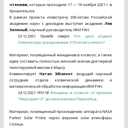
чтениям
, которые проходили 17 — 19 ноября 2021 г. в
Архангельске.
В рамках проекта «Навстречу 300-летию Российской
академии наук» с докладом выступил академик
Лев
Зеленый
, научный руководитель ИКИ РАН.
23.12.2021
Правда севера
Что дало родине
Ломоносова празднование 310‑летия учёного?
Материал, посвященный женщинам в космосе, а также
идее составить полностью женский экипаж для первой
пилотируемой миссии к Марсу.
Комментирует
Натан Эйсмонт
, ведущий научный
сотрудник отдела космической динамики и
математической обработки информации ИКИ РАН.
24.12.2021
РЕН-ТВ
Женщины в космосе: от провала
"Меркурия 13" до киноэкипажа Пересильд
Материал, посвященный прохождению аппарата NASA
Parker Solar Probe через верхние слои атмосферы
Солнца.