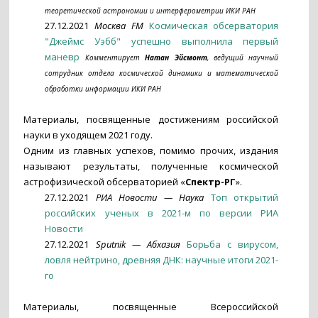
теоретической астрономии и интерферометрии ИКИ РАН
27.12.2021
Москва FM
Космическая обсерватория
"Джеймс Уэбб" успешно выполнила первый
маневр
Комментирует
Натан Эйсмонт
, ведущий научный
сотрудник отдела космической динамики и математической
обработки информации ИКИ РАН
Материалы, посвященные достижениям российской
науки в уходящем 2021 году.
Одним из главных успехов, помимо прочих, издания
называют результаты, полученные космической
астрофизической обсерваторией «
Спектр-РГ
».
27.12.2021
РИА Новости — Наука
Топ открытий
российских ученых в 2021-м по версии РИА
Новости
27.12.2021
Sputnik — Абхазия
Борьба с вирусом,
ловля нейтрино, древняя ДНК: научные итоги 2021-
го
Материалы, посвященные Всероссийской