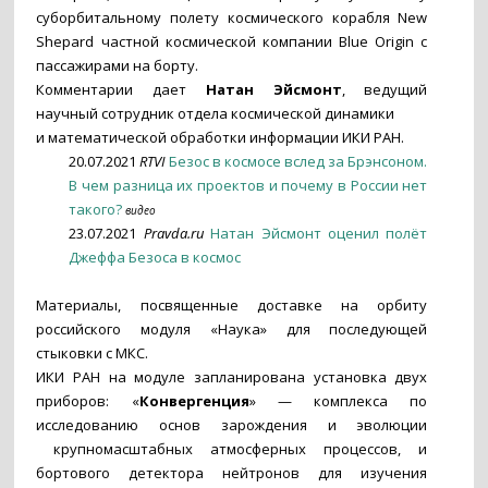
суборбитальному полету космического корабля New
Shepard частной космической компании Blue Origin с
пассажирами на борту.
Комментарии дает
Натан Эйсмонт
, ведущий
научный сотрудник отдела космической динамики
и математической обработки информации ИКИ РАН.
20.07.2021
RTVI
Безос в космосе вслед за Брэнсоном.
В чем разница их проектов и почему в России нет
такого?
видео
23.07.2021
Pravda.ru
Натан Эйсмонт оценил полёт
Джеффа Безоса в космос
Материалы, посвященные доставке на орбиту
российского модуля «Наука» для последующей
стыковки с МКС.
ИКИ РАН на модуле запланирована установка двух
приборов: «
Конвергенция
» — комплекса по
исследованию основ зарождения и эволюции
крупномасштабных атмосферных процессов, и
бортового детектора нейтронов для изучения