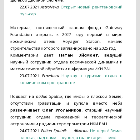
далекой двойной системе.
22.07.2021
AstroNews
Открыт новый рентгеновский
пульсар
Материал, посвященный планам фонда Gateway
Foundation открыть к 2027 году первый в мире
космический отель Voyager Station, начало
строительства которого запланировано на 2025 год.
Комментарии дает
Натан Эйсмонт
, ведущий
научный сотрудник отдела космической динамики и
математической обработки информации ИКИ РАН.
23.07.2021
Pravda.ru
Ноу-хау в туризме: отдых в
космическом пространстве
Подкаст на
радио Sputnik
, где мифы о плоской Земле,
отсутствии гравитации и куполе вместо неба
развенчивает
Олег Угольников
, старший научный
сотрудник отдела прикладной и теоретической
астрономии и радиоинтерферометрии ИКИ РАН.
24.07.2021
Радио Sputnik — Абхазия
Не верю! Земля
плоская, над нами — купол, а гравитация — миф