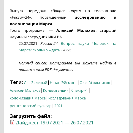
Выпуск передачи «
Вопрос науки
» на телеканале
«
Россия-24
», посвященный
исследованию и
колонизации Марса
.
Гость программы —
Алексей Малахов
, старший
научный сотрудник ИКИ РАН.
25.07.2021
Россия-24
Вопрос науки Человек на
Марсе: сколько ждать?
видео
Полный список материалов Вы можете найти в
приложенном PDF-документе.
Теги:
|
|
|
Лев Зеленый
Натан Эйсмонт
Олег Угольников
|
|
|
Алексей Малахов
Конвергенция
Спектр-РГ
|
|
колонизация Марса
исследования Марса
|
рентгеновский пульсар
2021
Загрузить файл:
Дайджест 19.07.2021 — 26.07.2021