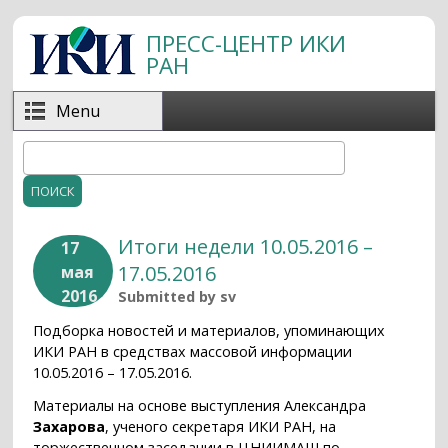
Перейти к основному содержанию
ПРЕСС-ЦЕНТР ИКИ
РАН
Menu
Поиск
Форма поиска
Итоги недели 10.05.2016 –
17
17.05.2016
мая
2016
Submitted by
sv
Подборка новостей и материалов, упоминающих
ИКИ РАН в средствах массовой информации
10.05.2016 – 17.05.2016.
Материалы на основе выступления Александра
Захарова
, ученого секретаря ИКИ РАН, на
торжественном заседании в ЦНИИМАШ по