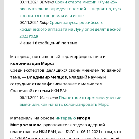
03.11.2021
3DNews
Сроки старта миссии «Луна-25»
окончательно определят весной — вероятно, пуск
состоится в конце мая или июне
03.11.2021
Хабр
Сроки запуска российского
космического аппарата на Луну определят весной
2022 года
И еще
16
сообщений по теме
Материал, посвященный тераморфированию и
колонизации Марса
.
Среди экспертов, делящихся своим мнением по данной
теме, —
Владимир Чепцов
, младший научный
сотрудник отдела физики планет и малых тел
Солнечной системы ИКИ РАН.
06.11.2021
Известия
Планетное вторжение: ученые
выяснили, как начать колонизировать Марс
Материалы на основе
интервью
Игоря
Митрофанова
, руководителя отдела ядерной
планетологии ИКИ РАН, для
ТАСС
от 06.11.2021 о том, что
в ИКИ РАН изготовлены натурно-массовый и тепловой