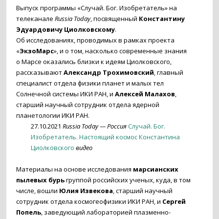
Выпуск программы «Случай. Бог. Изобретатель» на
телеканале
Russia Today
, посвященный
Константину
Эдуардовичу Циолковскому
.
Об исследованиях, проводимых в рамках проекта
«
ЭкзоМарс
», и о том, насколько современные знания
о Марсе оказались близки к идеям Циолковского,
рассказывают
Александр Трохимовский
, главный
специалист отдела физики планет и малых тел
Солнечной системы ИКИ РАН, и
Алексей Малахов
,
старший научный сотрудник отдела ядерной
планетологии ИКИ РАН.
27.10.2021
Russia Today — Россия
Случай. Бог.
Изобретатель. Настоящий космос Константина
Циолковского
видео
Материалы на основе исследования
марсианских
пылевых бурь
группой российских ученых, куда, в том
числе, вошли
Юлия Извекова
, старший научный
сотрудник отдела космогеофизики ИКИ РАН, и
Сергей
Попель
, заведующий лабораторией плазменно-