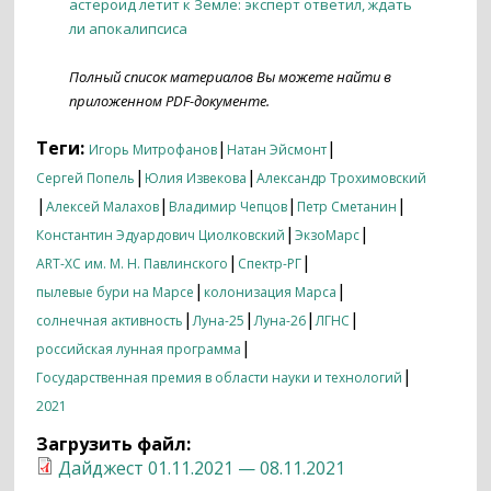
астероид летит к Земле: эксперт ответил, ждать
ли апокалипсиса
Полный список материалов Вы можете найти в
приложенном PDF-документе.
Теги:
|
|
Игорь Митрофанов
Натан Эйсмонт
|
|
Сергей Попель
Юлия Извекова
Александр Трохимовский
|
|
|
|
Алексей Малахов
Владимир Чепцов
Петр Сметанин
|
|
Константин Эдуардович Циолковский
ЭкзоМарс
|
|
ART-XC им. М. Н. Павлинского
Спектр-РГ
|
|
пылевые бури на Марсе
колонизация Марса
|
|
|
|
солнечная активность
Луна-25
Луна-26
ЛГНС
|
российская лунная программа
|
Государственная премия в области науки и технологий
2021
Загрузить файл:
Дайджест 01.11.2021 — 08.11.2021