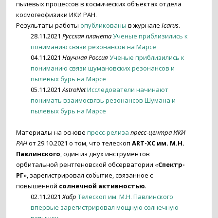
пылевых процессов в космических объектах отдела
космогеофизики ИКИ РАН.
Результаты работы
опубликованы
в журнале
Icarus
.
28.11.2021
Русская планета
Ученые приблизились к
пониманию связи резонансов на Марсе
04.11.2021
Научная Россия
Ученые приблизились к
пониманию связи шумановских резонансов и
пылевых бурь на Марсе
05.11.2021
AstroNet
Исследователи начинают
понимать взаимосвязь резонансов Шумана и
пылевых бурь на Марсе
Материалы на основе
пресс-релиза
пресс-центра ИКИ
РАН
от 29.10.2021 о том, что телескоп
ART-XC им. М.Н.
Павлинского
, один из двух инструментов
орбитальной рентгеновской обсерватории «
Спектр-
РГ
», зарегистрировал событие, связанное с
повышенной
солнечной активностью
.
02.11.2021
Хабр
Телескоп им. М.Н. Павлинского
впервые зарегистрировал мощную солнечную