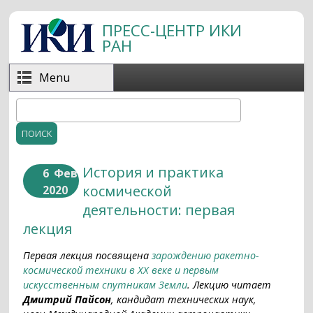
Перейти к основному содержанию
ПРЕСС-ЦЕНТР ИКИ
РАН
Menu
Поиск
Форма поиска
История и практика
6
Фев
космической
2020
деятельности: первая
лекция
Первая лекция посвящена
зарождению ракетно-
космической техники в XX веке и первым
искусственным спутникам Земли
. Лекцию читает
Дмитрий Пайсон
, кандидат технических наук,