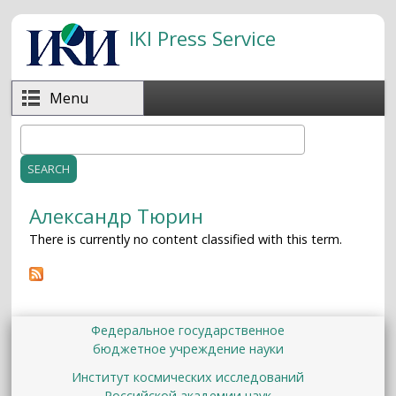
Skip to main content
IKI Press Service
Menu
Search
Search form
Александр Тюрин
There is currently no content classified with this term.
Федеральное государственное
бюджетное учреждение науки
Институт космических исследований
Российской академии наук