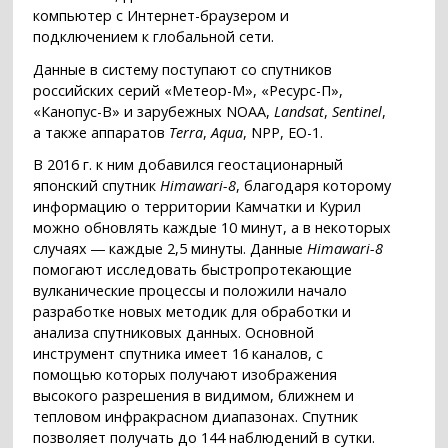
компьютер с Интернет-браузером и
подключением к глобальной сети.
Данные в систему поступают со спутников
российских серий «Метеор-М», «Ресурс-П»,
«Канопус-В» и зарубежных NOAA,
Landsat
,
Sentinel
,
а также аппаратов
Terra
,
Aqua
, NPP, EO-1.
В 2016 г. к ним добавился геостационарный
японский спутник
Himawari-8
, благодаря которому
информацию о территории Камчатки и Курил
можно обновлять каждые 10 минут, а в некоторых
случаях ― каждые 2,5 минуты. Данные
Himawari-8
помогают исследовать быстропротекающие
вулканические процессы и положили начало
разработке новых методик для обработки и
анализа спутниковых данных. Основной
инструмент спутника имеет 16 каналов, с
помощью которых получают изображения
высокого разрешения в видимом, ближнем и
тепловом инфракрасном диапазонах. Спутник
позволяет получать до 144 наблюдений в сутки.