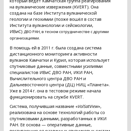
который ведёт Камчатская группа реагирования
на вулканические извержения (KVERT). Она
создана на базе Института вулканической
геологии и геохимии (позже вошёл в состав
Института вулканологии и сейсмологии,
ИВиС)
ДВО РАН
, в тесном сотрудничестве с другими
организациями.
В помощь ей в 2011 г. была создана система
дистанционного мониторинга активности
вулканов Камчатки и Курил, которая использует
спутниковые данные, совместными усилиями
специалистов ИВиС ДВО РАН, ИКИ РАН,
Вычислительного центра ДВО РАН и
Дальневосточного центра (ДЦ) НИЦ «Планета».
Уже в 2014 г. она в тестовом режиме начала
функционировать на службе KVERT.
Система, получившая название «
VolSatView
»,
реализована на основе технологий работы со
спутниковыми данными, разработанных в ИКИ
РАН. Её основа — оперативные данные,
поступающие от различных спутниковых систем.