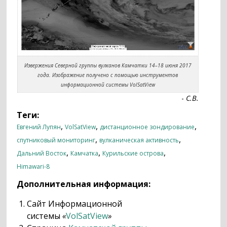
Извержения Северной группы вулканов Камчатки 14–18 июня 2017
года. Изображение получено с помощью инструментов
информационной системы VolSatView
-
С.В.
Теги:
,
,
,
Евгений Лупян
VolSatView
дистанционное зондирование
,
,
спутниковый мониторинг
вулканическая активность
,
,
,
Дальний Восток
Камчатка
Курильские острова
Himawari-8
Дополнительная информация:
Сайт Информационной
системы
«
VolSatView
»