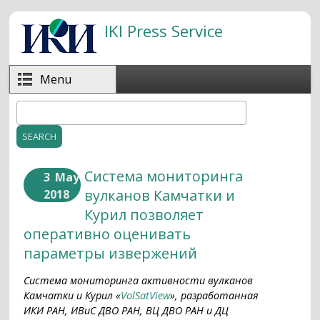
Skip to main content
IKI Press Service
Menu
Search
Search form
Система мониторинга
3
May
вулканов Камчатки и
2018
Курил позволяет
оперативно оценивать
параметры извержений
Система мониторинга активности вулканов
Камчатки и Курил «
VolSatView
», разработанная
ИКИ РАН, ИВиС ДВО РАН, ВЦ ДВО РАН и ДЦ