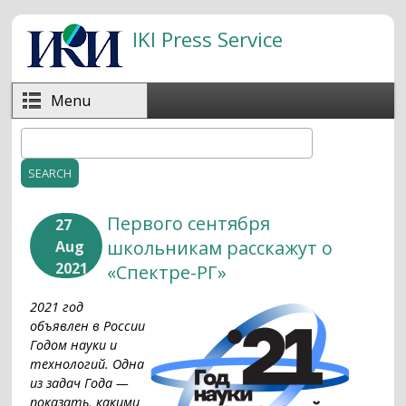
Skip to main content
IKI Press Service
Menu
Search
Search form
Первого сентября
27
школьникам расскажут о
Aug
2021
«Спектре-РГ»
2021 год
объявлен в России
Годом науки и
технологий. Одна
из задач Года —
показать, какими