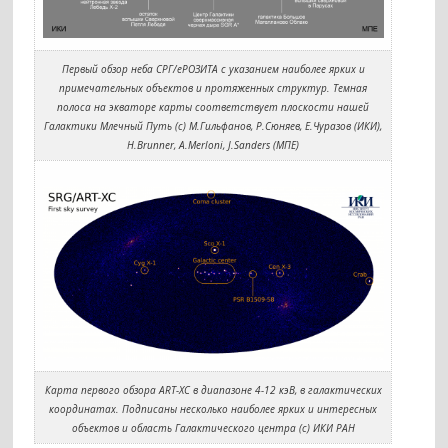
Первый обзор неба СРГ/еРОЗИТА с указанием наиболее ярких и
примечательных объектов и протяженных структур. Темная
полоса на экваторе карты соответствует плоскости нашей
Галактики Млечный Путь (c) М.Гильфанов, Р.Сюняев, Е.Чуразов (ИКИ),
H.Brunner, A.Merloni, J.Sanders (МПЕ)
Карта первого обзора ART-XC в диапазоне 4-12 кэВ, в галактических
координатах. Подписаны несколько наиболее ярких и интересных
объектов и область Галактического центра (c) ИКИ РАН