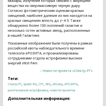
квазары, излучение которых связано с аккрецией
вещества на сверхмассивную черную дыру.
Согласно фотометрическим оценкам красных
смещений, наиболее далекие из них находятся на
красных смещениях вплоть до z~4-5. Также
обнаружено более 100 скоплений галактик и
несколько сотен активных звезд, расположенных
в нашей Галактике.
Показанные изображения были получены в рамках
российской квоты наблюдательного времени
телескопа еРОЗИТА, и проанализированы
сотрудниками отдела астрофизики высоких
энергий ИКИ РАН.
-
Новости проекта «Спектр-РГ»
Теги:
,
,
,
,
,
,
Спектр-РГ
Spektr-RG
СРГ
SRG
eRosita
еРОЗИТА
,
рентгеновская астрофизика
новости проектов
Дополнительная информация: