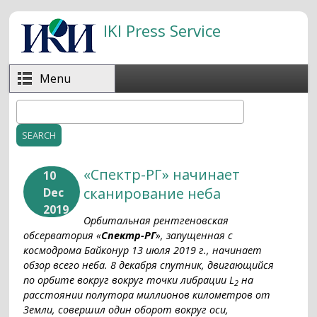
Skip to main content
IKI Press Service
Menu
Search
Search form
«Спектр-РГ» начинает
10
сканирование неба
Dec
2019
Орбитальная рентгеновская
обсерватория «
Спектр-РГ
», запущенная с
космодрома Байконур 13 июля 2019 г., начинает
обзор всего неба. 8 декабря спутник, двигающийся
по орбите вокруг вокруг точки либрации L
на
2
расстоянии полутора миллионов километров от
Земли, совершил один оборот вокруг оси,