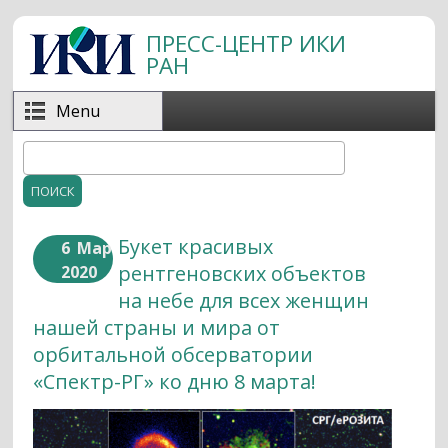
Перейти к основному содержанию
ПРЕСС-ЦЕНТР ИКИ
РАН
Menu
Поиск
Форма поиска
Букет красивых
6
Мар
рентгеновских объектов
2020
на небе для всех женщин
нашей страны и мира от
орбитальной обсерватории
«Спектр-РГ» ко дню 8 марта!