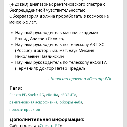
(4-20 кэВ) диапазонах рентгеновского спектра с
беспрецедентной чувствительностью.
Обсерватория должна проработать в космосе не
менее 6,5 лет.
Научный руководитель миссии: академик
Рашид Алиевич Сюняев;
Научный руководитель по телескопу ART-XC
(Россия): доктор физ.-мат. наук Михаил
Николаевич Павлинский;
Научный руководитель по телескопу eROSITA
(Германия): доктор Петер Предель.
-
Новости проекта «Спектр-РГ»
Теги:
,
,
,
,
Спектр-РГ
Spektr-RG
eRosita
еРОЗИТА
,
,
рентгеновская астрофизика
обзоры неба
новости проектов
Дополнительная информация:
Сайт проекта «
Спектр-РГ
»