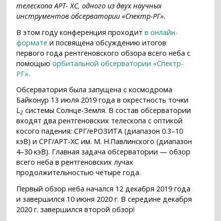
телескопа АРТ- XC, одного из двух научных
инструментов обсерватории «Спектр-РГ».
В этом году конференция проходит
в онлайн-
формате
и посвящена обсуждению итогов
первого года рентгеновского обзора всего неба с
помощью
орбитальной обсерватории «Спектр-
РГ»
.
Обсерватория была запущена с космодрома
Байконур 13 июля 2019 года в окрестность точки
L
системы Солнце-Земля. В состав обсерватории
2
входят два рентгеновских телескопа с оптикой
косого падения: СРГ/еРОЗИТА (диапазон 0.3–10
кэВ) и СРГ/АРТ-ХС им. М. Н.Павлинского (диапазон
4–30 кэВ). Главная задача обсерватории — обзор
всего неба в рентгеновских лучах
продолжительностью четыре года.
Первый обзор неба начался 12 декабря 2019 года
и завершился 10 июня 2020 г. В середине декабря
2020 г. завершился второй обзор!