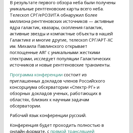
В результате первого обзора неба были получены
уникальные рентгеновские карты всего неба.
Телескоп СРГ/еРОЗИТА обнаружил более
миллиона рентгеновских источников — активные
ядра галактик, квазары, скопления галактик,
активные звезды и компактные объекты в нашей
Галактике и многие другие, телескоп СРГ/АРТ-ХС
им. Михаила Павлинского открывает
поглощенные АЯГ с уникальными жесткими
спектрами, исследует популяции Галактических
источников и новые рентгеновские транзиенты.
Программа конференции
состоит из
приглашенных докладов членов Российского
консорциума обсерватории «Спектр-РГ» и
обзорных докладов ученых, работающих в
областях, близких к научным задачам
обсерватории.
Рабочий язык конференции русский.
Конференция будет проходить полностью в
онлайн-формате, с
прямой трансляцией