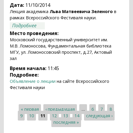
Дата:
11/10/2014
Лекция академика
Льва Матвеевича Зеленого
в
рамках Всероссийского Фестиваля науки.
о «Экзопланеты: в поисках второй
Подробнее
Земли»
Место проведения:
Московский государственный университет им.
М.В. Ломоносова, Фундаментальная библиотека
МГУ, ул. Ломоносовский проспект, д.27, Актовый
зал
Время начала:
11:45
Подробнее:
Объявление о лекции
на сайте Всероссийского
Фестиваля науки
« первая
‹ предыдущая
…
6
7
8
Страницы
9
10
11
12
13
14
следующая ›
последняя »