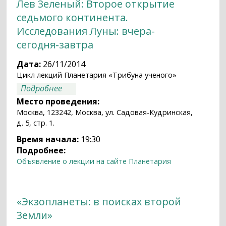
Лев Зеленый: Второе открытие
седьмого континента.
Исследования Луны: вчера-
сегодня-завтра
Дата:
26/11/2014
Цикл лекций Планетария «Трибуна ученого»
о Лев Зеленый: Второе открытие
Подробнее
седьмого континента. Исследования
Место проведения:
Луны: вчера-сегодня-завтра
Москва, 123242, Москва, ул. Садовая-Кудринская,
д. 5, стр. 1.
Время начала:
19:30
Подробнее:
Объявление о лекции на сайте Планетария
«Экзопланеты: в поисках второй
Земли»