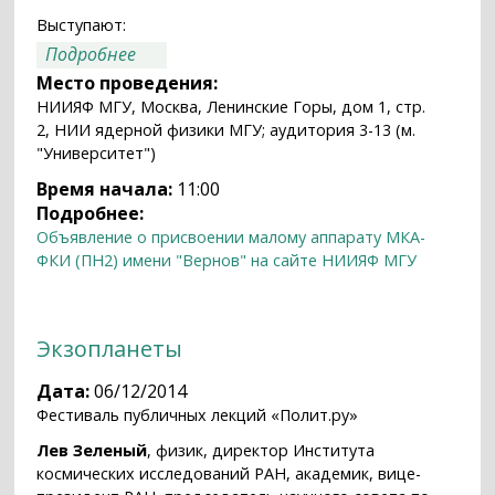
Выступают:
о Семинар "Первые результаты
Подробнее
научных экспериментов с аппаратурой
Место проведения:
«РЭЛЕК» на спутнике «Вернов»"
НИИЯФ МГУ, Москва, Ленинские Горы, дом 1, стр.
2, НИИ ядерной физики МГУ; аудитория 3-13 (м.
"Университет")
Время начала:
11:00
Подробнее:
Объявление о присвоении малому аппарату МКА-
ФКИ (ПН2) имени "Вернов" на сайте НИИЯФ МГУ
Экзопланеты
Дата:
06/12/2014
Фестиваль публичных лекций «Полит.ру»
Лев Зеленый
, физик, директор Института
космических исследований РАН, академик, вице-